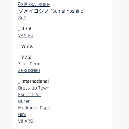
砂月-SATSUKI-
ソメイヨシノ (Somei Yoshino)
SuG
_ U / V
VANIRU
_ W / X
_ Y / Z
Zeke Deux
ZEROSHIKI
_ Internacional
Dress Up Town
Esprit D’Air
Guren
Madmans Esprit
Nini
VII ARC