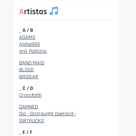
Artistas
_ A / B
ADAMS
Alpha999
Anli Pollicino
BAND-MAID
BLOOD
BRIDEAR
_ C / D
Crossfaith
DAMNED
Dio ~Distraught Overlord~
DIRTRUCKS
_ E / F