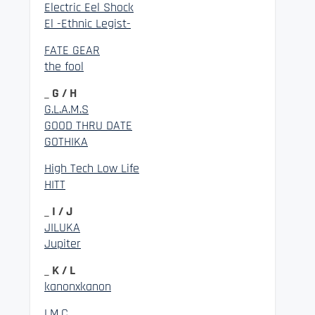
Electric Eel Shock
El -Ethnic Legist-
FATE GEAR
the fool
_ G / H
G.L.A.M.S
GOOD THRU DATE
GOTHIKA
High Tech Low Life
HITT
_ I / J
JILUKA
Jupiter
_ K / L
kanonxkanon
LM.C