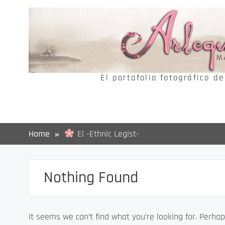
Skip
to
content
El portafolio fotográfico d
Home
El -Ethnic Legist-
Nothing Found
It seems we can’t find what you’re looking for. Perhap