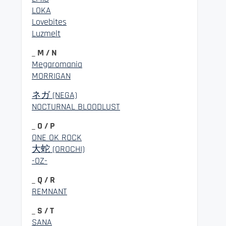
LOKA
Lovebites
Luzmelt
_ M / N
Megaromania
MORRIGAN
ネガ (NEGA)
NOCTURNAL BLOODLUST
_ O / P
ONE OK ROCK
大蛇 (OROCHI)
-OZ-
_ Q / R
REMNANT
_ S / T
SANA