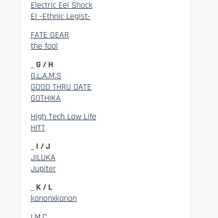
Electric Eel Shock
El -Ethnic Legist-
FATE GEAR
the fool
_ G / H
G.L.A.M.S
GOOD THRU DATE
GOTHIKA
High Tech Low Life
HITT
_ I / J
JILUKA
Jupiter
_ K / L
kanonxkanon
LM.C