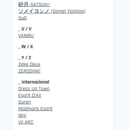
砂月-SATSUKI-
ソメイヨシノ (Somei Yoshino)
SuG
_ U / V
VANIRU
_ W / X
_ Y / Z
Zeke Deux
ZEROSHIKI
_ Internacional
Dress Up Town
Esprit D’Air
Guren
Madmans Esprit
Nini
VII ARC