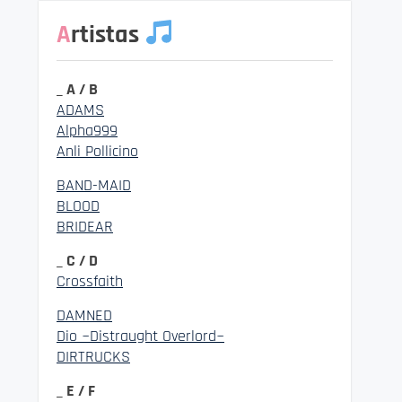
Artistas
_ A / B
ADAMS
Alpha999
Anli Pollicino
BAND-MAID
BLOOD
BRIDEAR
_ C / D
Crossfaith
DAMNED
Dio ~Distraught Overlord~
DIRTRUCKS
_ E / F