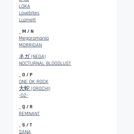
LOKA
Lovebites
Luzmelt
_ M / N
Megaromania
MORRIGAN
ネガ (NEGA)
NOCTURNAL BLOODLUST
_ O / P
ONE OK ROCK
大蛇 (OROCHI)
-OZ-
_ Q / R
REMNANT
_ S / T
SANA