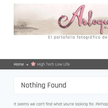
Skip
to
content
El portafolio fotográfico d
Home
High Tech Low Life
Nothing Found
It seems we can’t find what you’re looking for. Perhap