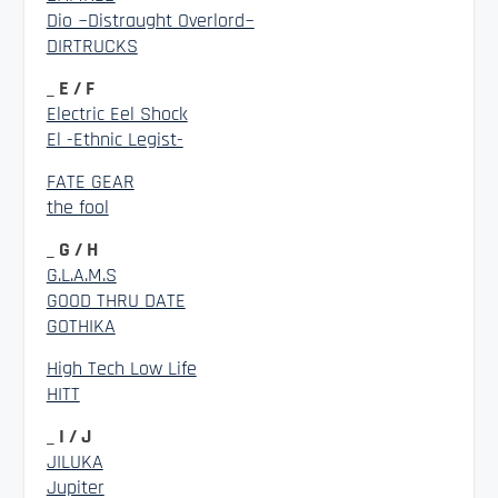
Dio ~Distraught Overlord~
DIRTRUCKS
_ E / F
Electric Eel Shock
El -Ethnic Legist-
FATE GEAR
the fool
_ G / H
G.L.A.M.S
GOOD THRU DATE
GOTHIKA
High Tech Low Life
HITT
_ I / J
JILUKA
Jupiter