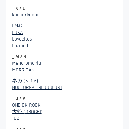
_ K / L
kanonxkanon
LM.C
LOKA
Lovebites
Luzmelt
_ M / N
Megaromania
MORRIGAN
ネガ (NEGA)
NOCTURNAL BLOODLUST
_ O / P
ONE OK ROCK
大蛇 (OROCHI)
-OZ-