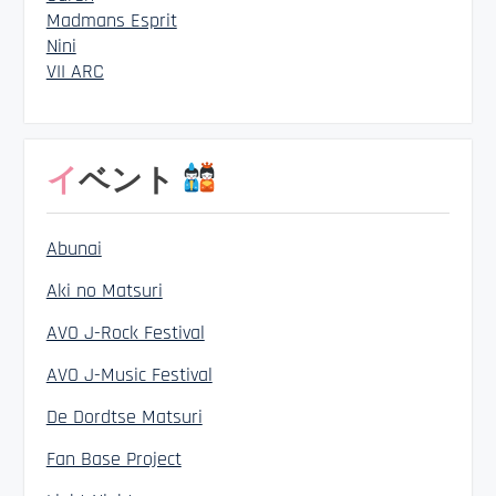
Madmans Esprit
Nini
VII ARC
イベント
Abunai
Aki no Matsuri
AVO J-Rock Festival
AVO J-Music Festival
De Dordtse Matsuri
Fan Base Project