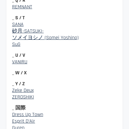
_ Q / R
REMNANT
_ S / T
SANA
砂月-SATSUKI-
ソメイヨシノ (Somei Yoshino)
SuG
_ U / V
VANIRU
_ W / X
_ Y / Z
Zeke Deux
ZEROSHIKI
_ 国際
Dress Up Town
Esprit D’Air
Guren