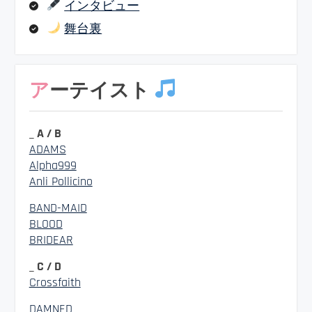
インタビュー
舞台裏
アーテイスト
_ A / B
ADAMS
Alpha999
Anli Pollicino
BAND-MAID
BLOOD
BRIDEAR
_ C / D
Crossfaith
DAMNED