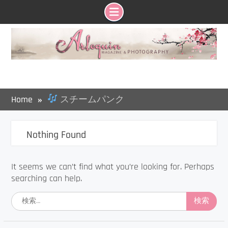
Skip
to
content
Home
スチームパンク
Nothing Found
It seems we can’t find what you’re looking for. Perhaps
searching can help.
検
索: