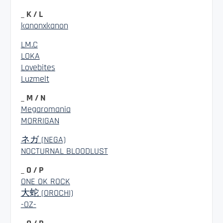
_ K / L
kanonxkanon
LM.C
LOKA
Lovebites
Luzmelt
_ M / N
Megaromania
MORRIGAN
ネガ (NEGA)
NOCTURNAL BLOODLUST
_ O / P
ONE OK ROCK
大蛇 (OROCHI)
-OZ-