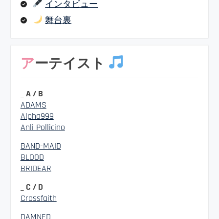
インタビュー
舞台裏
アーテイスト
_ A / B
ADAMS
Alpha999
Anli Pollicino
BAND-MAID
BLOOD
BRIDEAR
_ C / D
Crossfaith
DAMNED