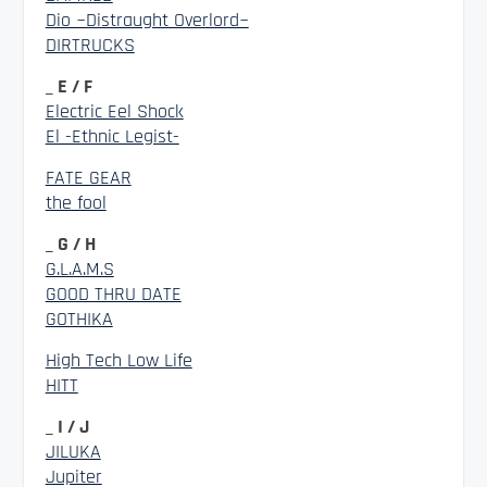
Dio ~Distraught Overlord~
DIRTRUCKS
_ E / F
Electric Eel Shock
El -Ethnic Legist-
FATE GEAR
the fool
_ G / H
G.L.A.M.S
GOOD THRU DATE
GOTHIKA
High Tech Low Life
HITT
_ I / J
JILUKA
Jupiter