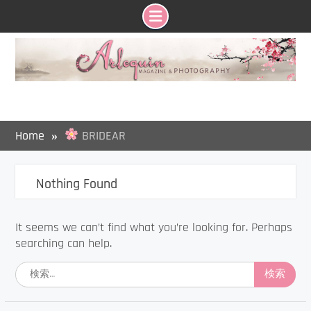
Skip
to
content
Home
BRIDEAR
Nothing Found
It seems we can’t find what you’re looking for. Perhaps
searching can help.
検
索: