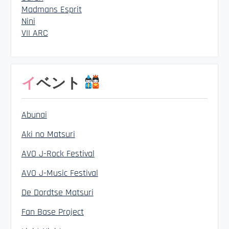
Madmans Esprit
Nini
VII ARC
イベント
Abunai
Aki no Matsuri
AVO J-Rock Festival
AVO J-Music Festival
De Dordtse Matsuri
Fan Base Project