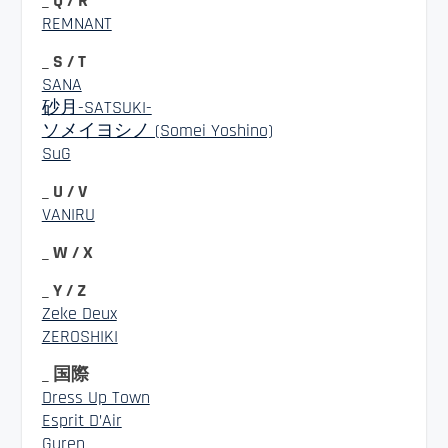
_ Q / R
REMNANT
_ S / T
SANA
砂月-SATSUKI-
ソメイヨシノ (Somei Yoshino)
SuG
_ U / V
VANIRU
_ W / X
_ Y / Z
Zeke Deux
ZEROSHIKI
_ 国際
Dress Up Town
Esprit D’Air
Guren