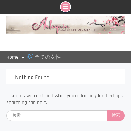
Skip
to
content
Home
全ての女性
Nothing Found
It seems we can’t find what you’re looking for. Perhaps
searching can help.
検
索: