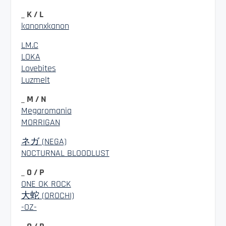
_ K / L
kanonxkanon
LM.C
LOKA
Lovebites
Luzmelt
_ M / N
Megaromania
MORRIGAN
ネガ (NEGA)
NOCTURNAL BLOODLUST
_ O / P
ONE OK ROCK
大蛇 (OROCHI)
-OZ-