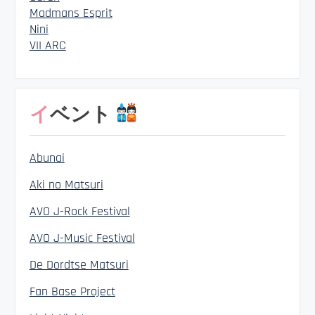
Madmans Esprit
Nini
VII ARC
イベント
Abunai
Aki no Matsuri
AVO J-Rock Festival
AVO J-Music Festival
De Dordtse Matsuri
Fan Base Project