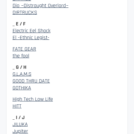
Dio ~Distraught Overlord~
DIRTRUCKS
_ E / F
Electric Eel Shock
El -Ethnic Legist-
FATE GEAR
the fool
_ G / H
G.L.A.M.S
GOOD THRU DATE
GOTHIKA
High Tech Low Life
HITT
_ I / J
JILUKA
Jupiter