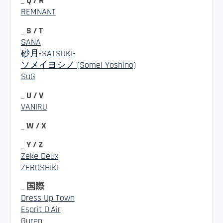
_ Q / R
REMNANT
_ S / T
SANA
砂月-SATSUKI-
ソメイヨシノ (Somei Yoshino)
SuG
_ U / V
VANIRU
_ W / X
_ Y / Z
Zeke Deux
ZEROSHIKI
_ 国際
Dress Up Town
Esprit D’Air
Guren