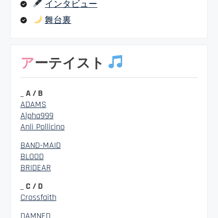
インタビュー
舞台裏
アーテイスト
_ A / B
ADAMS
Alpha999
Anli Pollicino
BAND-MAID
BLOOD
BRIDEAR
_ C / D
Crossfaith
DAMNED