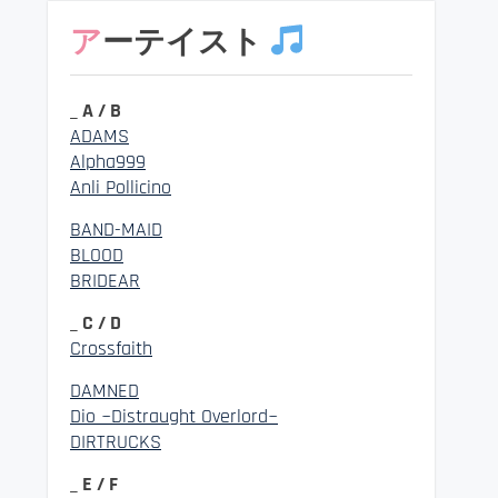
アーテイスト
_ A / B
ADAMS
Alpha999
Anli Pollicino
BAND-MAID
BLOOD
BRIDEAR
_ C / D
Crossfaith
DAMNED
Dio ~Distraught Overlord~
DIRTRUCKS
_ E / F