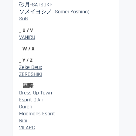
砂月-SATSUKI-
ソメイヨシノ (Somei Yoshino)
SuG
_ U / V
VANIRU
_ W / X
_ Y / Z
Zeke Deux
ZEROSHIKI
_ 国際
Dress Up Town
Esprit D’Air
Guren
Madmans Esprit
Nini
VII ARC