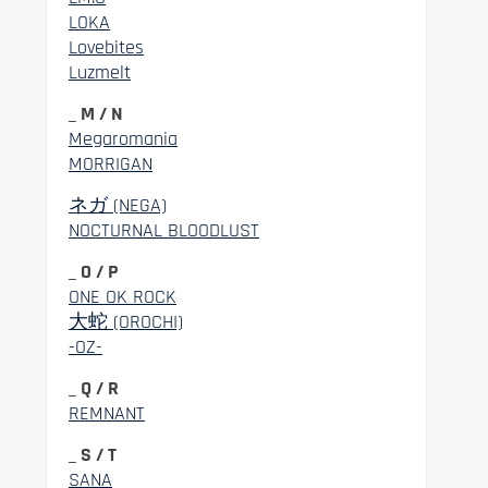
LOKA
Lovebites
Luzmelt
_ M / N
Megaromania
MORRIGAN
ネガ (NEGA)
NOCTURNAL BLOODLUST
_ O / P
ONE OK ROCK
大蛇 (OROCHI)
-OZ-
_ Q / R
REMNANT
_ S / T
SANA