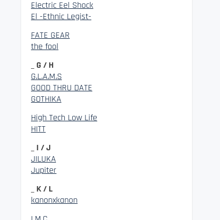
Electric Eel Shock
El -Ethnic Legist-
FATE GEAR
the fool
_ G / H
G.L.A.M.S
GOOD THRU DATE
GOTHIKA
High Tech Low Life
HITT
_ I / J
JILUKA
Jupiter
_ K / L
kanonxkanon
LM.C