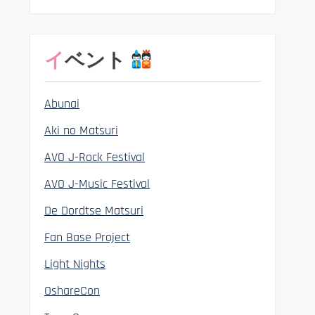
イベント
Abunai
Aki no Matsuri
AVO J-Rock Festival
AVO J-Music Festival
De Dordtse Matsuri
Fan Base Project
Light Nights
OshareCon