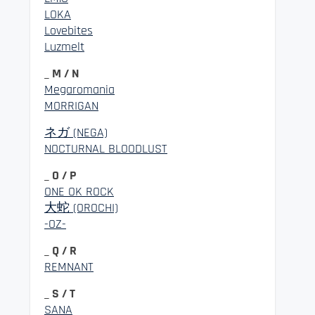
LOKA
Lovebites
Luzmelt
_ M / N
Megaromania
MORRIGAN
ネガ (NEGA)
NOCTURNAL BLOODLUST
_ O / P
ONE OK ROCK
大蛇 (OROCHI)
-OZ-
_ Q / R
REMNANT
_ S / T
SANA