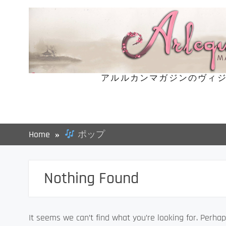
Skip
to
content
アルルカンマガジンのヴィジ
Home
ポップ
Nothing Found
It seems we can’t find what you’re looking for. Perhap