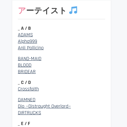
アーテイスト
_ A / B
ADAMS
Alpha999
Anli Pollicino
BAND-MAID
BLOOD
BRIDEAR
_ C / D
Crossfaith
DAMNED
Dio ~Distraught Overlord~
DIRTRUCKS
_ E / F