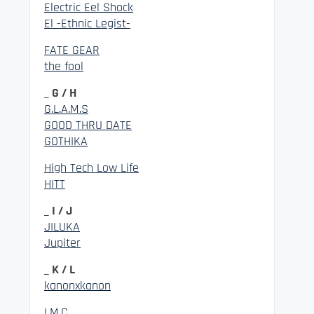
Electric Eel Shock
El -Ethnic Legist-
FATE GEAR
the fool
_ G / H
G.L.A.M.S
GOOD THRU DATE
GOTHIKA
High Tech Low Life
HITT
_ I / J
JILUKA
Jupiter
_ K / L
kanonxkanon
LM.C