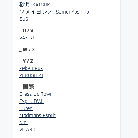
砂月-SATSUKI-
ソメイヨシノ (Somei Yoshino)
SuG
_ U / V
VANIRU
_ W / X
_ Y / Z
Zeke Deux
ZEROSHIKI
_ 国際
Dress Up Town
Esprit D’Air
Guren
Madmans Esprit
Nini
VII ARC