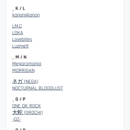
_ K / L
kanonxkanon
LM.C
LOKA
Lovebites
Luzmelt
_ M / N
Megaromania
MORRIGAN
ネガ (NEGA)
NOCTURNAL BLOODLUST
_ O / P
ONE OK ROCK
大蛇 (OROCHI)
-OZ-