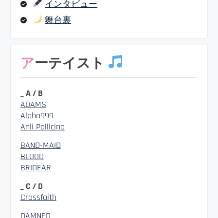
インタビュー
舞台裏
アーテイスト
_ A / B
ADAMS
Alpha999
Anli Pollicino
BAND-MAID
BLOOD
BRIDEAR
_ C / D
Crossfaith
DAMNED