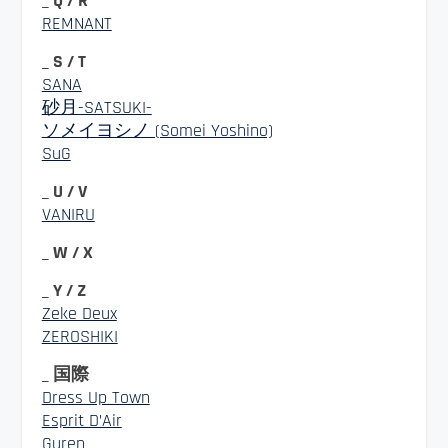
_ Q / R
REMNANT
_ S / T
SANA
砂月-SATSUKI-
ソメイヨシノ (Somei Yoshino)
SuG
_ U / V
VANIRU
_ W / X
_ Y / Z
Zeke Deux
ZEROSHIKI
_ 国際
Dress Up Town
Esprit D’Air
Guren