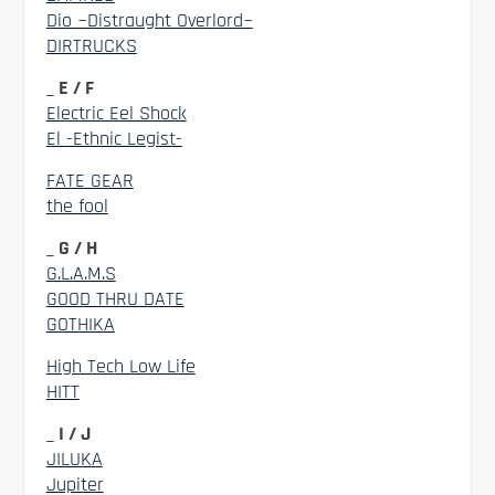
Dio ~Distraught Overlord~
DIRTRUCKS
_ E / F
Electric Eel Shock
El -Ethnic Legist-
FATE GEAR
the fool
_ G / H
G.L.A.M.S
GOOD THRU DATE
GOTHIKA
High Tech Low Life
HITT
_ I / J
JILUKA
Jupiter