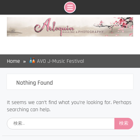
Skip
to
content
Home
AVO J-Music Festival
Nothing Found
It seems we can’t find what you’re looking for. Perhaps
searching can help.
検
索: