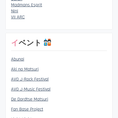
Madmans Esprit
Nini
VII ARC
イベント
Abunai
Aki no Matsuri
AVO J-Rock Festival
AVO J-Music Festival
De Dordtse Matsuri
Fan Base Project