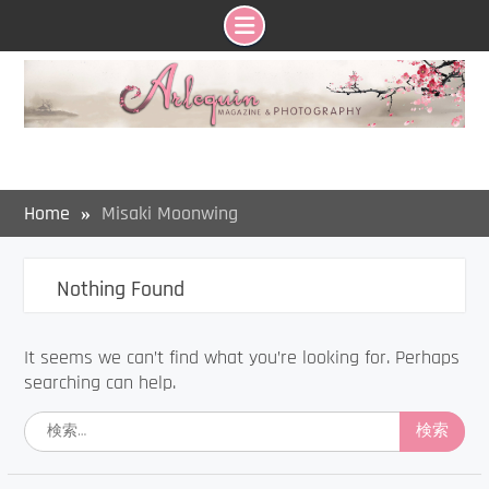
Skip
to
content
Home
Misaki Moonwing
Nothing Found
It seems we can’t find what you’re looking for. Perhaps
searching can help.
検
索: