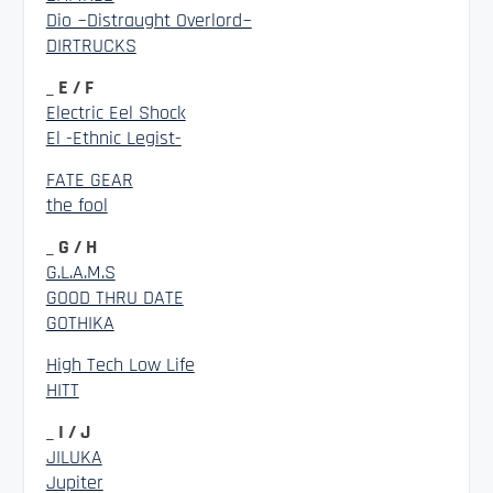
Dio ~Distraught Overlord~
DIRTRUCKS
_ E / F
Electric Eel Shock
El -Ethnic Legist-
FATE GEAR
the fool
_ G / H
G.L.A.M.S
GOOD THRU DATE
GOTHIKA
High Tech Low Life
HITT
_ I / J
JILUKA
Jupiter