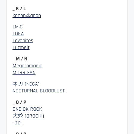
_ K / L
kanonxkanon
LM.C
LOKA
Lovebites
Luzmelt
_ M / N
Megaromania
MORRIGAN
ネガ (NEGA)
NOCTURNAL BLOODLUST
_ O / P
ONE OK ROCK
大蛇 (OROCHI)
-OZ-