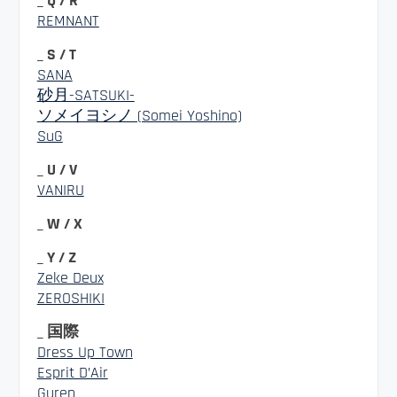
_ Q / R
REMNANT
_ S / T
SANA
砂月-SATSUKI-
ソメイヨシノ (Somei Yoshino)
SuG
_ U / V
VANIRU
_ W / X
_ Y / Z
Zeke Deux
ZEROSHIKI
_ 国際
Dress Up Town
Esprit D’Air
Guren