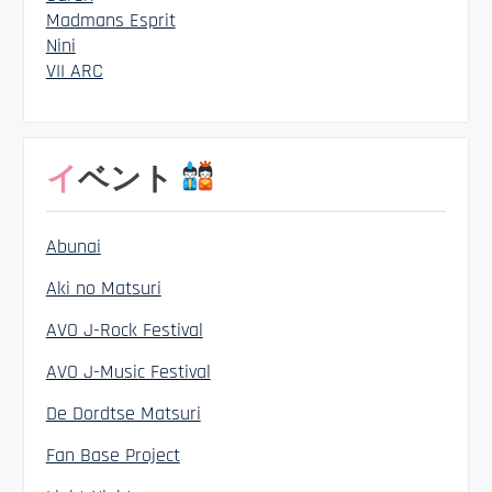
Madmans Esprit
Nini
VII ARC
イベント
Abunai
Aki no Matsuri
AVO J-Rock Festival
AVO J-Music Festival
De Dordtse Matsuri
Fan Base Project