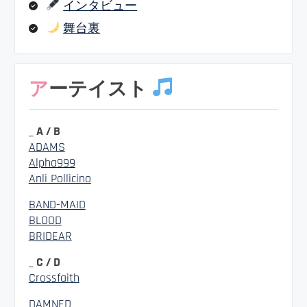
インタビュー
舞台裏
アーテイスト
_ A / B
ADAMS
Alpha999
Anli Pollicino
BAND-MAID
BLOOD
BRIDEAR
_ C / D
Crossfaith
DAMNED